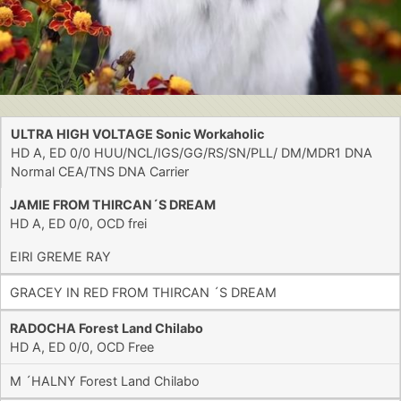
ULTRA HIGH VOLTAGE Sonic Workaholic
HD A, ED 0/0 HUU/NCL/IGS/GG/RS/SN/PLL/ DM/MDR1 DNA
Normal CEA/TNS DNA Carrier
JAMIE FROM THIRCAN´S DREAM
HD A, ED 0/0, OCD frei
EIRI GREME RAY
GRACEY IN RED FROM THIRCAN ´S DREAM
RADOCHA Forest Land Chilabo
HD A, ED 0/0, OCD Free
M ´HALNY Forest Land Chilabo