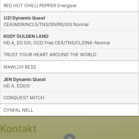
RED HOT CHILLI PEPPER Energizer
UZI Dynamic Quest
CEA/MDR/NCL5/TNS/SN/RS/IGS Normal
KODY GULDEN LAND
HD A, ED 0/0, OCD Free CEA/TNS/CL/DNA-Normal
TRUST YOUR HEART AROUND THE WORLD
MAWLCH BESS
JEN Dynamic Quest
HD A, ED0/0
CONQUEST MITCH
CYNFAL NELL
Kontakt