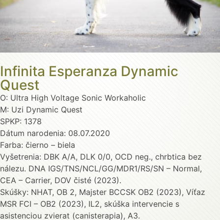
Infinita Esperanza Dynamic
Quest
O: Ultra High Voltage Sonic Workaholic
M: Uzi Dynamic Quest
SPKP: 1378
Dátum narodenia: 08.07.2020
Farba: čierno – biela
Vyšetrenia: DBK A/A, DLK 0/0, OCD neg., chrbtica bez
nálezu. DNA IGS/TNS/NCL/GG/MDR1/RS/SN – Normal,
CEA – Carrier, DOV čisté (2023).
Skúšky: NHAT, OB 2, Majster BCCSK OB2 (2023), Víťaz
MSR FCI – OB2 (2023), IL2, skúška intervencie s
asistenciou zvierat (canisterapia), A3.