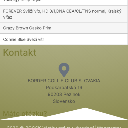
FOREVER Svěží vítr, HD 0/1,DNA CEA/CL/TNS normal, Krajský
víťaz
Grazy Brown Gasko Prim
Connie Blue Svěží vítr
Kontakt
BORDER COLLIE CLUB SLOVAKIA
Podkarpatská 16
90203 Pezinok
Slovensko
Máte otázku?
2026 © BCCSK Všetky práva vyhradené⎢Webmaster