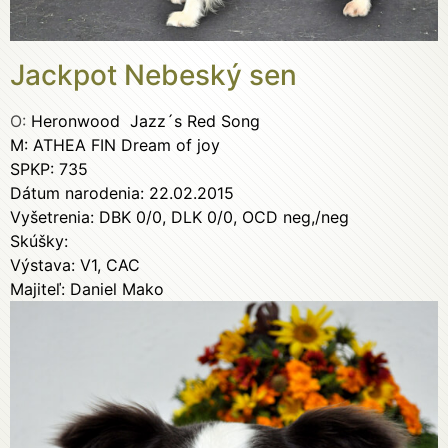
Jackpot Nebeský sen
O:
Heronwood
Jazz´s Red Song
M: ATHEA FIN Dream of joy
SPKP: 735
Dátum narodenia: 22.02.2015
Vyšetrenia: DBK 0/0, DLK 0/0, OCD neg,/neg
Skúšky:
Výstava: V1, CAC
Majiteľ: Daniel Mako