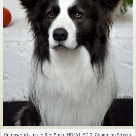
Heronwood Jazz´s Red Song, HD-A1, ED 0, Champion Srbska