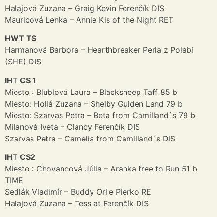
Halajová Zuzana – Graig Kevin Ferenčík DIS
Mauricová Lenka – Annie Kis of the Night RET
HWT TS
Harmanová Barbora – Hearthbreaker Perla z Polabí
(SHE) DIS
IHT CS 1
Miesto : Blublová Laura – Blacksheep Taff 85 b
Miesto: Hollá Zuzana – Shelby Gulden Land 79 b
Miesto: Szarvas Petra – Beta from Camilland´s 79 b
Milanová Iveta – Clancy Ferenčík DIS
Szarvas Petra – Camelia from Camilland´s DIS
IHT CS2
Miesto : Chovancová Júlia – Aranka free to Run 51 b
TIME
Sedlák Vladimír – Buddy Orlie Pierko RE
Halajová Zuzana – Tess at Ferenčík DIS